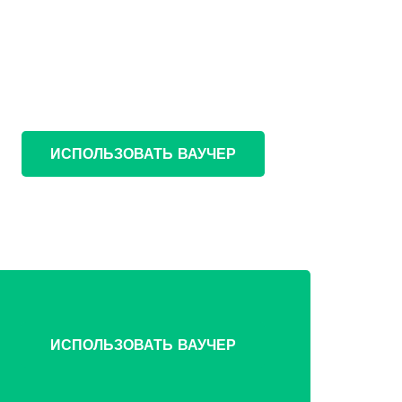
ИСПОЛЬЗОВАТЬ ВАУЧЕР
ИСПОЛЬЗОВАТЬ ВАУЧЕР