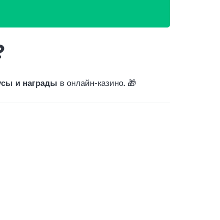
?
сы и награды
в онлайн-казино. 🎁