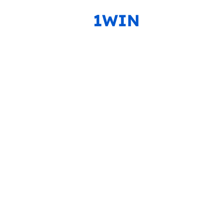
й депозит в
1WIN
OR
й депозит в LUCKY STAR
й депозит в 4RABET