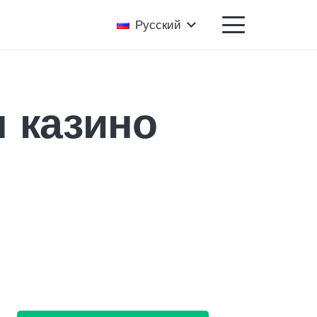
Русский
 казино