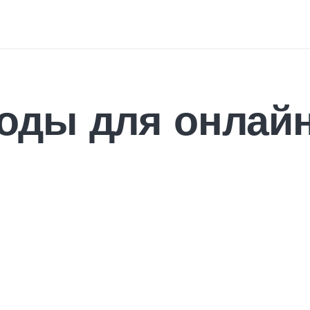
оды для онлайн
OR