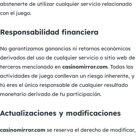
abstenerte de utilizar cualquier servicio relacionado
con el juego.
Responsabilidad financiera
No garantizamos ganancias ni retornos económicos
derivados del uso de cualquier servicio o sitio web de
terceros mencionado en
casinomirror.com
. Todas las
actividades de juego conllevan un riesgo inherente, y
tú eres el único responsable de cualquier resultado
monetario derivado de tu participación.
Actualizaciones y modificaciones
casinomirror.com
se reserva el derecho de modificar,