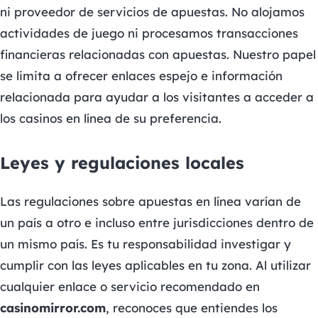
ni proveedor de servicios de apuestas. No alojamos
actividades de juego ni procesamos transacciones
financieras relacionadas con apuestas. Nuestro papel
se limita a ofrecer enlaces espejo e información
relacionada para ayudar a los visitantes a acceder a
los casinos en línea de su preferencia.
Leyes y regulaciones locales
Las regulaciones sobre apuestas en línea varían de
un país a otro e incluso entre jurisdicciones dentro de
un mismo país. Es tu responsabilidad investigar y
cumplir con las leyes aplicables en tu zona. Al utilizar
cualquier enlace o servicio recomendado en
casinomirror.com
, reconoces que entiendes los