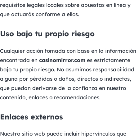
requisitos legales locales sobre apuestas en línea y
que actuarás conforme a ellos.
Uso bajo tu propio riesgo
Cualquier acción tomada con base en la información
encontrada en
casinomirror.com
es estrictamente
bajo tu propio riesgo. No asumimos responsabilidad
alguna por pérdidas o daños, directos o indirectos,
que puedan derivarse de la confianza en nuestro
contenido, enlaces o recomendaciones.
Enlaces externos
Nuestro sitio web puede incluir hipervínculos que