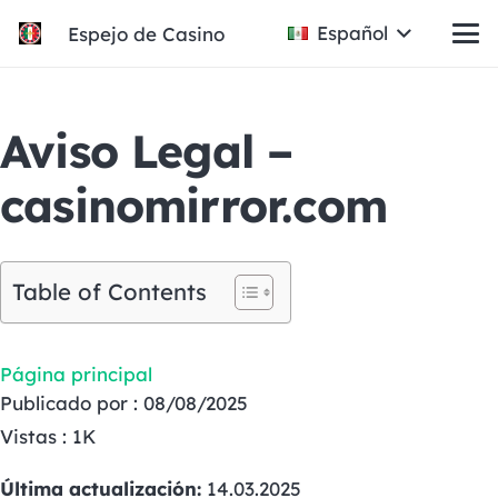
Español
Espejo de Casino
Aviso Legal –
casinomirror.com
Table of Contents
Página principal
Publicado por :
08/08/2025
Vistas :
1K
Última actualización:
14.03.2025