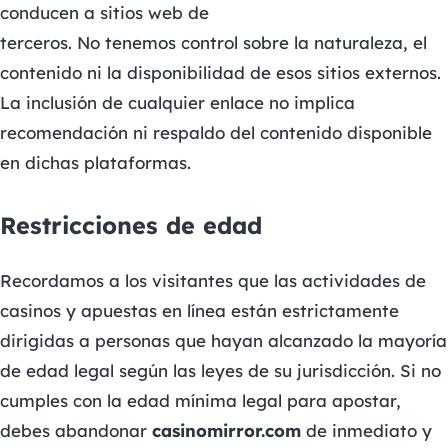
conducen a sitios web de
terceros. No tenemos control sobre la naturaleza, el
contenido ni la disponibilidad de esos sitios externos.
La inclusión de cualquier enlace no implica
recomendación ni respaldo del contenido disponible
en dichas plataformas.
Restricciones de edad
Recordamos a los visitantes que las actividades de
casinos y apuestas en línea están estrictamente
dirigidas a personas que hayan alcanzado la mayoría
de edad legal según las leyes de su jurisdicción. Si no
cumples con la edad mínima legal para apostar,
debes abandonar
casinomirror.com
de inmediato y