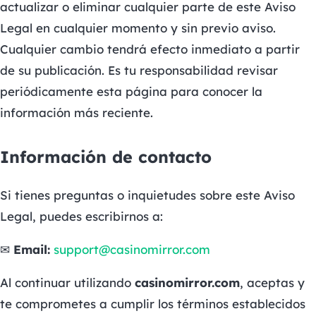
actualizar o eliminar cualquier parte de este Aviso
Legal en cualquier momento y sin previo aviso.
Cualquier cambio tendrá efecto inmediato a partir
de su publicación. Es tu responsabilidad revisar
periódicamente esta página para conocer la
información más reciente.
Información de contacto
Si tienes preguntas o inquietudes sobre este Aviso
Legal, puedes escribirnos a:
✉
Email:
support@casinomirror.com
Al continuar utilizando
casinomirror.com
, aceptas y
te comprometes a cumplir los términos establecidos